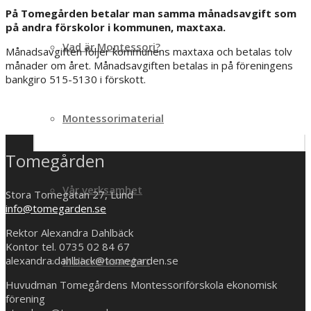
På Tomegården betalar man samma månadsavgift som
på andra förskolor i kommunen, maxtaxa.
Vad är Montessori?
Månadsavgiften följer kommunens maxtaxa och betalas tolv
månader om året. Månadsavgiften betalas in på föreningens
bankgiro 515-5130 i förskott.
Montessorimaterial
Tomegården
Vår verksamhet
Stora Tomegatan 27, Lund
info@tomegarden.se
Rektor Alexandra Dahlbäck
Kontor tel. 0735 02 84 67
alexandra.dahlback@tomegarden.se
Mulleverksamhet
Huvudman Tomegårdens Montessoriförskola ekonomisk
förening