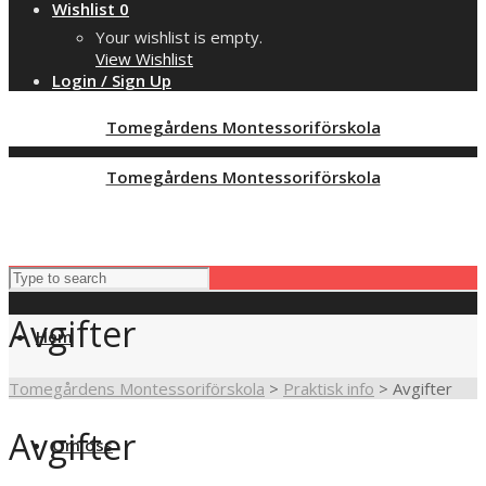
Wishlist
0
Your wishlist is empty.
View Wishlist
Login / Sign Up
Tomegårdens Montessoriförskola
Tomegårdens Montessoriförskola
Avgifter
Hem
Tomegårdens Montessoriförskola
>
Praktisk info
>
Avgifter
Avgifter
Om oss