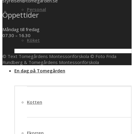
styrelsen@tomegarden.se
Personal
Öppettider
Måndag till fredag
07.30 – 16.30
Köket
© Text Tomegårdens Montessoriförskola © Foto Frida
Rundberg & Tomegårdens Montessoriförskola
En dag på Tomegården
Kotten
Ekorren