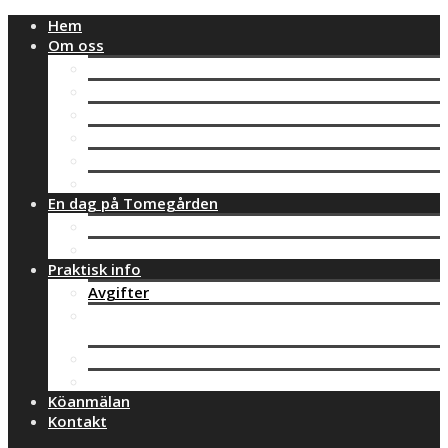
Hem
Om oss
Vad är Montessori?
Montessorimaterial
Vår verksamhet
Mulleverksamhet
Personal
Köket
En dag på Tomegården
Kotten
Ekorren
Praktisk info
Avgifter
Plan mot diskriminering och kränkande
behandling
Klagomålshantering
Huvudman
Köanmälan
Kontakt