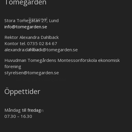
Tomegården
Personal
Stora Tomegatan 27, Lund
info@tomegarden.se
Rektor Alexandra Dahlbäck
Kontor tel. 0735 02 84 67
Köket
alexandra.dahlback@tomegarden.se
Huvudman Tomegårdens Montessoriförskola ekonomisk
förening
styrelsen@tomegarden.se
En dag på Tomegården
Öppettider
Måndag till fredag
Kotten
07.30 – 16.30