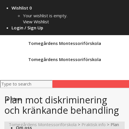
Wishlist
0
Your wishlist is empty.
View Wishlist
Login / Sign Up
Tomegårdens Montessoriförskola
Tomegårdens Montessoriförskola
Plan mot diskriminering
Hem
och kränkande behandling
Tomegårdens Montessoriförskola
>
Praktisk info
>
Plan
Om oss