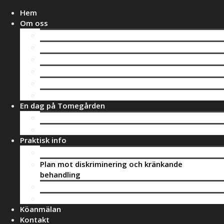
Hem
Om oss
Vad är Montessori?
Montessorimaterial
Vår verksamhet
Mulleverksamhet
Personal
Köket
En dag på Tomegården
Kotten
Ekorren
Praktisk info
Avgifter
Plan mot diskriminering och kränkande
behandling
Klagomålshantering
Huvudman
Köanmälan
Kontakt