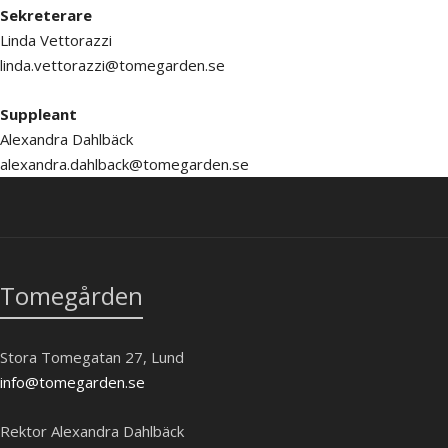
Sekreterare
Linda Vettorazzi
linda.vettorazzi@tomegarden.se
Suppleant
Alexandra Dahlbäck
alexandra.dahlback@tomegarden.se
Tomegården
Stora Tomegatan 27, Lund
info@tomegarden.se
Rektor Alexandra Dahlbäck