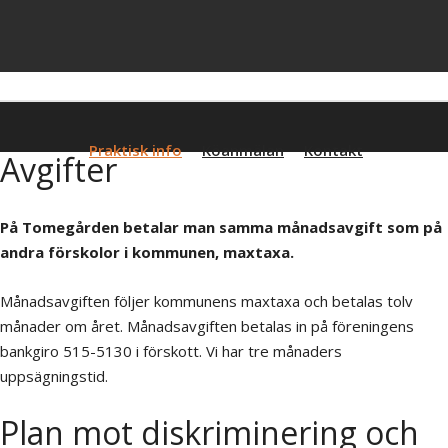
Tomegårdens
Hem
Om oss
En dag på Tomegården
Montessoriförskola
Praktisk info
Köanmälan
Kontakt
Avgifter
På Tomegården betalar man samma månadsavgift som på
andra förskolor i kommunen, maxtaxa.
Månadsavgiften följer kommunens maxtaxa och betalas tolv
månader om året. Månadsavgiften betalas in på föreningens
bankgiro 515-5130 i förskott. Vi har tre månaders
uppsägningstid.
Plan mot diskriminering och