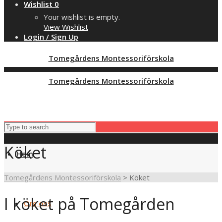
Wishlist
0
Your wishlist is empty.
View Wishlist
Login / Sign Up
Tomegårdens Montessoriförskola
Tomegårdens Montessoriförskola
Köket
Hem
Tomegårdens Montessoriförskola
>
Köket
I köket på Tomegården
Om oss