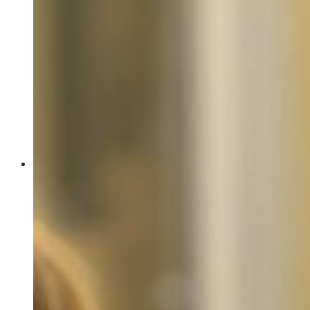
Personal
Köket
En dag på Tomegården
Kotten
Ekorren