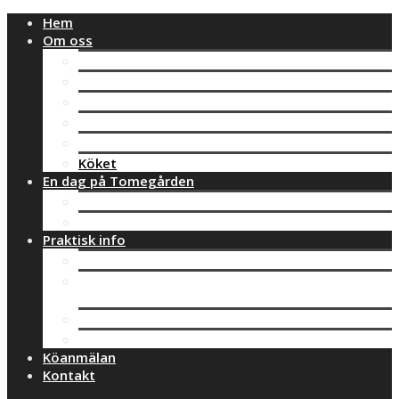
Hem
Om oss
Vad är Montessori?
Montessorimaterial
Vår verksamhet
Mulleverksamhet
Personal
Köket
En dag på Tomegården
Kotten
Ekorren
Praktisk info
Avgifter
Plan mot diskriminering och kränkande
behandling
Klagomålshantering
Huvudman
Köanmälan
Kontakt