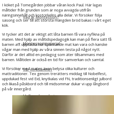
I köket på Tomegården jobbar våran kock Paul. Här lagas
måltider från grunden som är noga avvägda utifrån
näringsinnehåll och kostcirkelns alla delar. Vi försöker följa
Vad är Montessori?
säsong och ser till att största mängden bröd bakas i vårt eget
kök.
Vi tycker att det är viktigt att låta barnen få vara nyfikna på
maten. Med hjälp av måltidspedagogik kan man på flera sätt få
Montessorimaterial
barnen att upptäcka hur spännande mat kan vara och kanske
vågar man med hjälp av våra sinnen testa på något nytt.
Därför är det alltid en pedagog som äter tillsammans med
barnen. Måltiden är också en tid för samverkan och samtal.
Vi försöker med maten även belysa olika kulturer och
Vår verksamhet
mattraditioner. Tex genom trerätters middag till Nobelfest,
uppdukad fest vid Eid, knytkalas vid FN, traditionsenligt julbord
och likaså påskbord och till midsommar dukar vi upp långbord
på vår innergård.
Mulleverksamhet