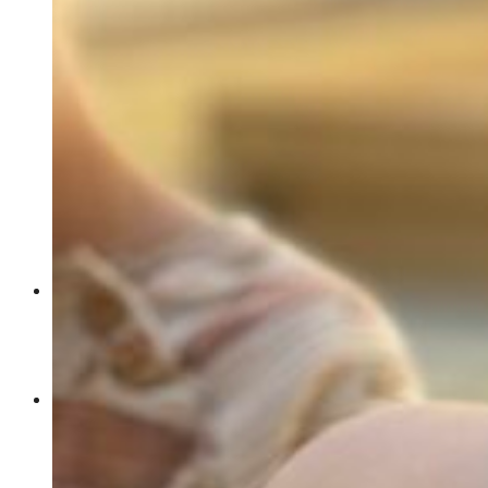
Klagomålshantering
Huvudman
Köanmälan
Kontakt